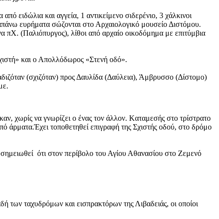
πό ειδώλια και αγγεία, 1 αντικείμενο σιδερένιο, 3 χάλκινοι
 παραπάνω ευρήματα σώζονται στο Αρχαιολογικό μουσείο Διστόμου.
να πΧ. (Παλιόπυργος), λίθοι από αρχαίο οικοδόμημα με επιτύμβια
χιστή» και ο Απολλόδωρος «Στενή οδό».
αδιζόταν (σχιζόταν) προς Δαυλίδα (Δαύλεια), Άμβρυσσο (Δίστομο)
με.
καν, χωρίς να γνωρίζει ο ένας τον άλλον. Kαταμεσής στο τρίστρατο
από άρματα.Έχει τοποθετηθεί επιγραφή της Σχιστής οδού, στο δρόμο
 σημειωθεί ότι στον περίβολο του Αγίου Αθανασίου στο Ζεμενό
δή των ταχυδρόμων και εισπρακτόρων της Λιβαδειάς, οι οποίοι