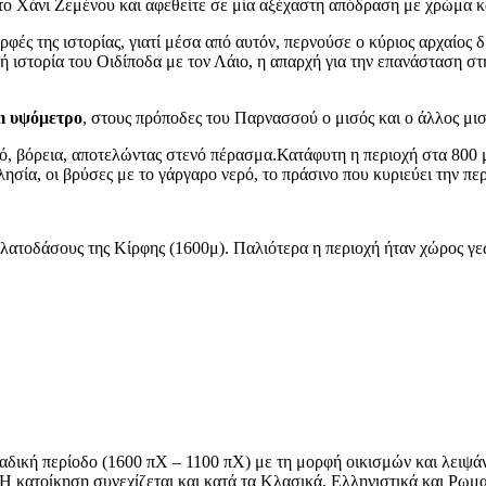
το Χάνι Ζεμένου και αφεθείτε σε μία αξέχαστη απόδραση με χρώμα κ
φές της ιστορίας, γιατί μέσα από αυτόν, περνούσε ο κύριος αρχαίος 
ή ιστορία του Οιδίποδα με τον Λάιο, η απαρχή για την επανάσταση στ
m υψόμετρο
, στους πρόποδες του Παρνασσού ο μισός και ο άλλος μι
, βόρεια, αποτελώντας στενό πέρασμα.Κατάφυτη η περιοχή στα 800 μ.
ησία, οι βρύσες με το γάργαρο νερό, το πράσινο που κυριεύει την περ
ελατοδάσους της Κίρφης (1600μ). Παλιότερα η περιοχή ήταν χώρος γε
λαδική περίοδο (1600 πΧ – 1100 πΧ) με τη μορφή οικισμών και λειψ
 Η κατοίκηση συνεχίζεται και κατά τα Κλασικά, Ελληνιστικά και Ρωμα