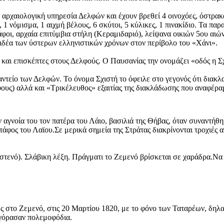
αρχαιολογική υπηρεσία Δελφών και έχουν βρεθεί 4 οινοχόες, όστρακα α
α, 1 νόμισμα, 1 αιχμή βέλους, 6 σκύτοι, 5 κύλικες, 1 πινακίδιο. Τα
άφοι, αρχαία επιτύμβια στήλη (Κεραμιδαριό), λείψανα οικιών 5ου αιώ
έα των ύστερων ελληνιστικών χρόνων στον περίβολο του «Χάνι».
και επισκέπτες στους Δελφούς. Ο Παυσανίας την ονομάζει «οδός η Σ
ντείο των Δελφών. Το όνομα Σχιστή το όφειλε στο γεγονός ότι διακλ
φους) αλλά και «Τρικέλευθος» εξαιτίας της διακλάδωσης που αναφέρα
αγνοία του τον πατέρα του Λάιο, βασιλιά της Θήβας, όταν συναντήθη
τάφος του Λαϊου.Σε μερικά σημεία της Στράτας διακρίνονται τροχιές 
τενό). Σλάβικη λέξη. Πράγματι το Ζεμενό βρίσκεται σε χαράδρα.Nα
 στο Ζεμενό, στις 20 Μαρτίου 1820, με το φόνο των Ταταρέων, δηλα
αγόρασαν πολεμοφόδια.