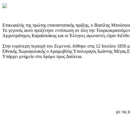
Επικεφαλής της πρώτης επαναστατικής πράξης, ο Βασίλης Μπούσγος, 
Το γεγονός αυτό προξένησε εντύπωση σε όλη την Τουρκοκρατούμενη
Αρχιστράτηγος Καραϊσκάκης και οι Έλληνες αγωνιστές είχαν διέλθ
Στην ευρύτερη περιοχή του Ζεμενού, δόθηκε στις 12 Ιουλίου 1856
Εθνικής Χωροφυλακής ο Αραχωβίτης Υπολοχαγός Ιωάννης Μέγας.Επ
Υπάρχει μνημείο στο δρόμο προς Δαύλεια.
με τις 