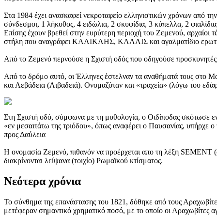
Στα 1984 έχει ανασκαφεί νεκροταφείο ελληνιστικών χρόνων από την 
σύνδεσμοι, 1 λήκυθος, 4 ειδώλια, 2 σκυφίδια, 3 κύπελλα, 2 φιαλίδι
Επίσης έχουν βρεθεί στην ευρύτερη περιοχή του Ζεμενού, αρχαίοι τ
στήλη που αναγράφει ΚΑΛΙΚΛΗΣ, ΚΑΛΛΙΣ και αγαλματίδιο ερωτιδ
Από το Ζεμενό περνούσε η Σχιστή οδός που οδηγούσε προσκυνητές 
Από το δρόμο αυτό, οι Έλληνες έστελναν τα αναθήματά τους στο Μα
και Λεβάδεια (Λιβαδειά). Ονομαζόταν και «τραχεία» (λόγω του εδά
Στη Σχιστή οδό, σύμφωνα με τη μυθολογία, ο Οιδίποδας σκότωσε εν 
«εν μεσαιτάτω της τριόδου», όπως αναφέρει ο Παυσανίας, υπήρχε ο 
προς Δαύλεια
Η ονομασία Ζεμενό, πιθανόν να προέρχεται απο τη λέξη SEMENT (σ
διακρίνονται λείψανα (τοιχίο) Ρωμαϊκού κτίσματος.
Νεότερα χρόνια
Το σύνθημα της επανάστασης του 1821, δόθηκε από τους Αραχωβίτες
μετέφεραν σημαντικό χρηματικό ποσό, με το οποίο οι Αραχωβίτες 