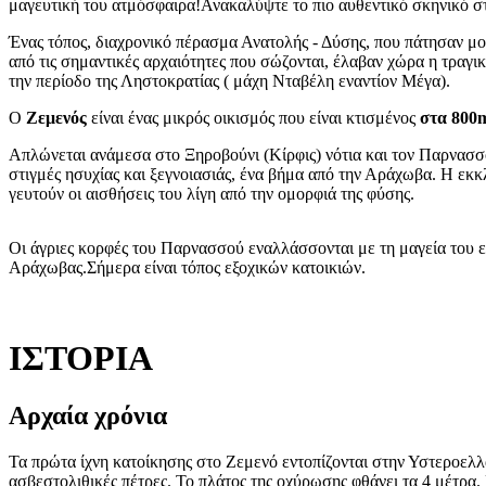
μαγευτική του ατμόσφαιρα!Ανακαλύψτε το πιο αυθεντικό σκηνικό σ
Ένας τόπος, διαχρονικό πέρασμα Ανατολής - Δύσης, που πάτησαν μορ
από τις σημαντικές αρχαιότητες που σώζονται, έλαβαν χώρα η τραγικ
την περίοδο της Ληστοκρατίας ( μάχη Νταβέλη εναντίον Μέγα).
Ο
Ζεμενός
είναι ένας μικρός οικισμός που είναι κτισμένος
στα 800
Απλώνεται ανάμεσα στο Ξηροβούνι (Κίρφις) νότια και τον Παρνασσό
στιγμές ησυχίας και ξεγνοιασιάς, ένα βήμα από την Αράχωβα. Η εκκλ
γευτούν οι αισθήσεις του λίγη από την ομορφιά της φύσης.
Οι άγριες κορφές του Παρνασσού εναλλάσσονται με τη μαγεία του 
Αράχωβας.Σήμερα είναι τόπος εξοχικών κατοικιών.
ΙΣΤΟΡΙΑ
Αρχαία χρόνια
Τα πρώτα ίχνη κατοίκησης στο Ζεμενό εντοπίζονται στην Υστεροελ
ασβεστολιθικές πέτρες. Το πλάτος της οχύρωσης φθάνει τα 4 μέτρα.